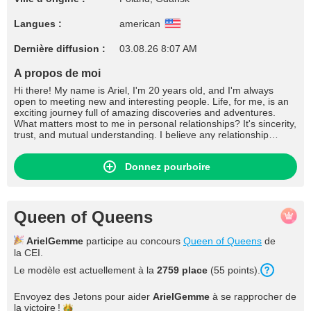
Langues :
american
Dernière diffusion :
03.08.26 8:07 AM
A propos de moi
Hi there! My name is Ariel, I'm 20 years old, and I'm always
open to meeting new and interesting people. Life, for me, is an
exciting journey full of amazing discoveries and adventures.
What matters most to me in personal relationships? It's sincerity,
trust, and mutual understanding. I believe any relationship
should be built on openness and respect for each other. In
intimate relationships, tenderness, care, and emotional
Donnez pourboire
closeness are important to me. I want us to share our feelings
and desires, supporting each other in every situation. If I had a
million dollars, I'd definitely spend it on traveling. The world is so
vast and diverse that I want to see as many places as possible. I
dream of visiting Japan to immerse myself in its culture and
Queen of Queens
traditions, Australia for its unique nature, and South America for
bright emotions and unforgettable adventures. But most
ArielGemme
participe au concours
Queen of Queens
de
importantly, I want to share these experiences with a loved one.
la CEI.
My interests are diverse. I love reading – books are a way for
me to dive into other worlds and learn new things. I'm
Le modèle est actuellement à la
2759 place
(55 points).
passionate about art: I enjoy drawing, visiting exhibitions, and
attending theater performances. I love outdoor activities, from
Envoyez des Jetons pour aider
ArielGemme
à se rapprocher de
hiking in the mountains to practicing yoga on the beach. Music
la
victoire !