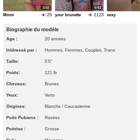
3:02
0:52
25
2123
Mmm
your brunette
sexy
Biographie du modèle
Age :
20 années
Intéressé par :
Hommes, Femmes, Couples, Trans
Taille:
5'5"
Poids:
121 lb
Cheveux:
Brunes
Yeux:
Verts
Origines:
Blanche / Caucasienne
Poils Pubiens :
Rasées
Poitrine :
Grosse