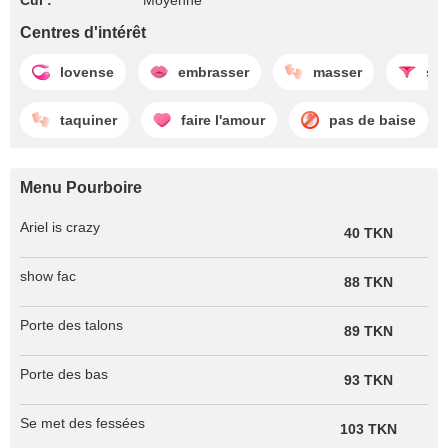
Cul :
Moyenne
Centres d'intérêt
lovense
embrasser
masser
se 
taquiner
faire l'amour
pas de baise
Menu Pourboire
Ariel is crazy
40 TKN
show fac
88 TKN
Porte des talons
89 TKN
Porte des bas
93 TKN
Se met des fessées
103 TKN