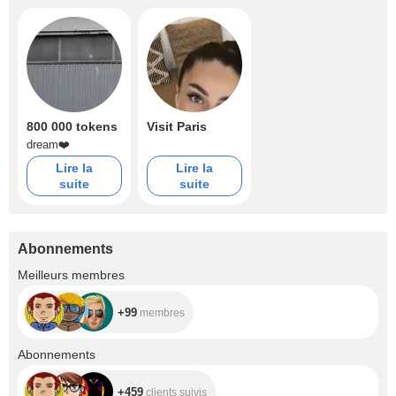
800 000 tokens
Visit Paris
dream❤️
Lire la
Lire la
suite
suite
Abonnements
+99
Meilleurs membres
+99
membres
+459
Abonnements
+459
clients suivis